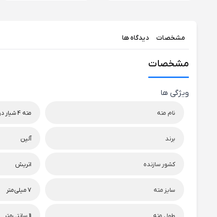
مشخصات
دیدگاه ها
مشخصات
ویژگی ها
نام مته
مته 4 شیار دو الماسه F4 FORTE
برند
آلپن
کشور سازنده
اتریش
سایز مته
7 میلی‌متر
طول مته
11 سانتی‌متر