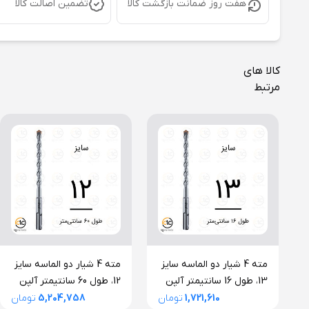
هفت روز ضمانت بازگشت کالا
تضمین اصالت کالا
کالا های
مرتبط
مته 4 شیار دو الماسه سایز
مته 4 شیار دو الماسه سایز
13، طول 16 سانتیمتر آلپن
12، طول 60 سانتیمتر آلپن
اتریش سری F4 فورته
اتریش سری F4 فورته
1,721,610
تومان
5,204,758
تومان