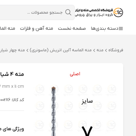
دسته بندی‌ها
صفحه نخست
مته آهن و فلزات
مته الما
فروشگاه
مته
مته الماسه آلپن اتریش (ماسونری)
مته چهار شیار 
اصلی
مته 4 شیار دو الماسه سایز 7، طول 11 سانتیمتر آلپن اتریش سری F4 فورته
 mm x 11 cm
کد کالا: 10100286
ویژگی های 