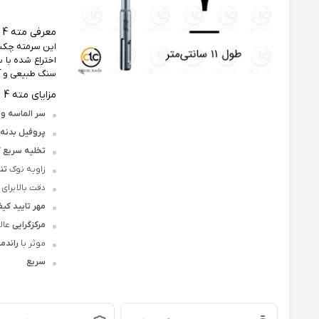
معرفی مته 4 شیار دو الماسه سایز 7 طول 11 سانت آلپن اتریش سری F4 فورته
اختراع شده با سایش کم و زاویه 130 د
سنگ طبیعی و آج
مزایای مته 4 شیار دو الماسه آلپن اتریش سری F4 فورته سایز 7 طول 11 سانت
سر الماسه وی
پروفیل بدنه 4 پله‌ای
تخلیه سریع گ
زاویه نوک
تنگست
دقت بالا برای 
مهر تایید کیفی
مرکزگرایی
عال
موثر با
راندما
سریع