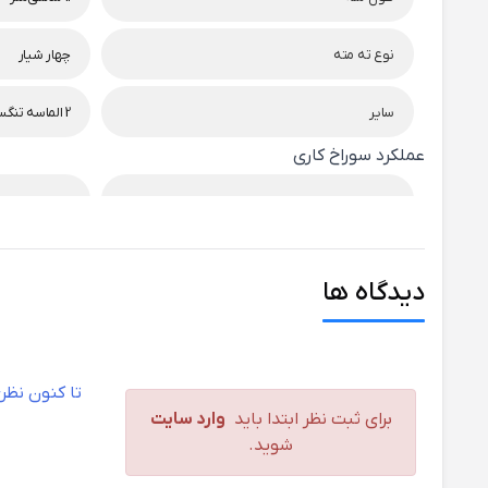
نوع ته مته
چهار شیار
سایر
2 الماسه تنگستن کاربید با زاویه 130 درجه، مهر تایید کیفیت PGM، پروفیل 4 مرحله‌ای، دقت بالا برای ایجاد رولپلاک، تخلیه سریع گرد و خاک.
عملکرد سوراخ کاری
بتن
عالی
بتن آرمه (مسلح با میلگرد)
خوب
دیدگاه ها
سنگ طبیعی
عالی
سنگ گرانیت
عالی
تا کنون نظ
برای ثبت نظر ابتدا باید
وارد سایت
سنگ مرمر
عالی
شوید.