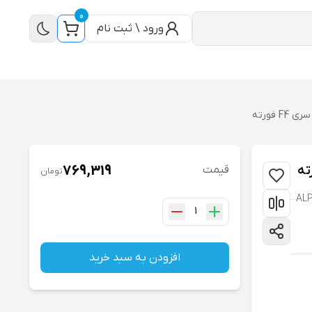
0
ورود \ ثبت نام
769,319
قیمت
تومان
ALP
1
افزودن به سبد خرید