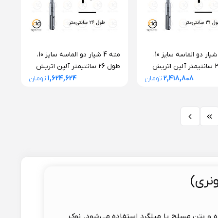
مته 4 شیار دو الماسه سایز 10،
مته 4 شیار دو الماسه سایز 10،
طول 31 سانتیمتر آلپن اتریش
طول 26 سانتیمتر آلپن اتریش
سری F4 فورته
2,418,808
تومان
1,624,624
تومان
نری)
ه و بتن مسلح یا میلگرد استفاده می‌شود. نوک