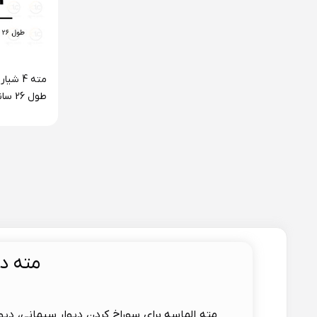
طول 6
سری F4 فورته
مته د
مته الماسه برای سوراخ کردن دیوار سیمانی، دی