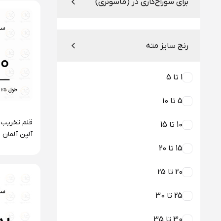
برای سوراخ‌کاری در (ماسونری)
رنج سایز مته
1 تا 5
5 تا 10
10 تا 15
سایز ۲۰
15 تا 20
20 تا 25
25 تا 30
30 تا 35