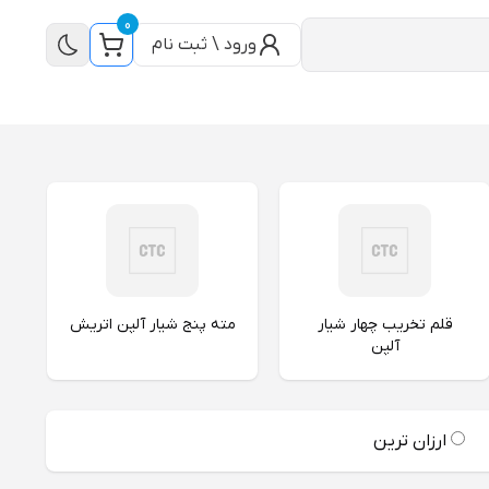
0
ورود \ ثبت نام
قلم تخریب چهار شیار
مته پنج شیار آلپن اتریش
آلپن
ارزان ترین