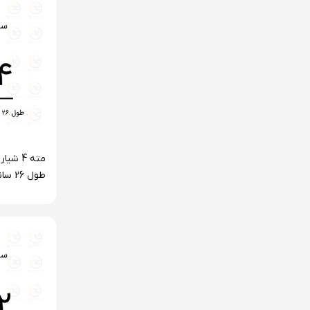
اعمال
طول 6
سری F4 فورته