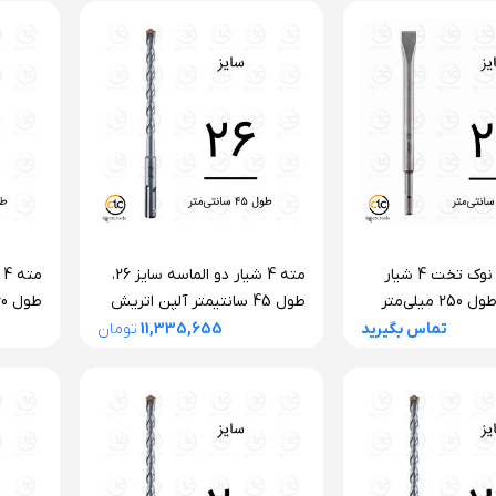
قلم تخریب نوک تخت 4 شیار
مته 4 شیار دو الماسه سایز 26،
آلپن آلمان طول 250 میلی‌متر
طول 45 سانتیمتر آلپن اتریش
سری F4 فورته
سری F4 فورته
تماس بگیرید
11,335,655
تومان