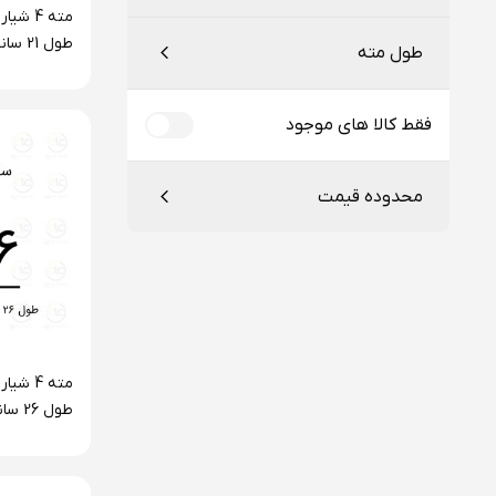
طول 1
استوانه‌ای
طول مته
سری F4 فورته
استوانه‌ای تا سایز 13
کوتاه
فقط کالا های موجود
6 گوش ¼ اینچی
متوسط
محدوده قیمت
کونیک (مورس)
بلند
چهار شیار
خیلی بلند
پنج شیار
از
تا
طول 6
سری F4 فورته
تومان
تومان