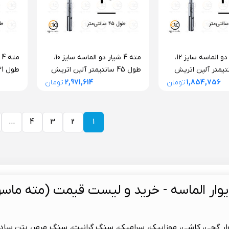
مته 4 شیار دو الماسه سایز 12،
مته 4 شیار دو الماسه سایز 10،
2 سانتیمتر آلپن اتریش
طول 45 سانتیمتر آلپن اتریش
سری F4 فورته
سری F4 فورته
1,854,756
تومان
2,971,614
تومان
...
4
3
2
1
یوار الماسه - خرید و لیست قیمت (مته ماسو
وار گچی، کاشی، موزاییک، سرامیک، سنگ گرانیت، سنگ مرمر، بتن ساد