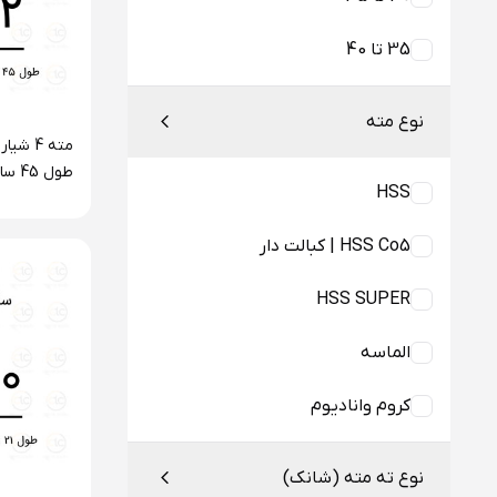
35 تا 40
نوع مته
طول 
HSS
سری F4 فورته
HSS Co5 | کبالت دار
HSS SUPER
الماسه
کروم وانادیوم
نوع ته مته (شانک)