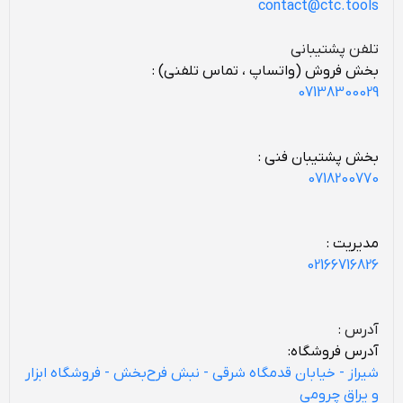
contact@ctc.tools
تلفن پشتیبانی
بخش فروش (واتساپ ، تماس تلفنی) :
07138300029
بخش پشتیبان فنی :
0718200770
مدیریت :
02166716826
آدرس :
آدرس فروشگاه:
شیراز - خیابان قدمگاه شرقی - نبش فرح‌بخش - فروشگاه ابزار
و یراق چرومی