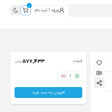
0
ورود \ ثبت نام
577,433
قیمت
تومان
1
افزودن به سبد خرید