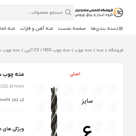
دسته بندی‌ها
صفحه نخست
مته آهن و فلزات
مته الما
فروشگاه
مته
مته چوب
مته چوب CV / HSS آلپن
مته چوب سایز 6 CV آلپ
اصلی
مته چوب سایز 6 CV آل
WOOD, Ø 6mm
کد کالا: 10100217
ویژگی های 