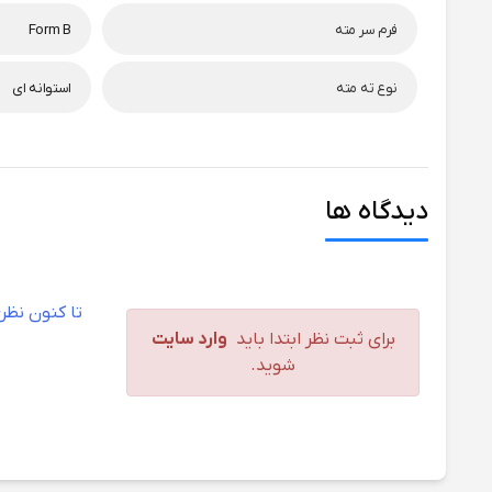
فرم سر مته
Form B
نوع ته مته
استوانه ای
سایر
مقاومت دمایی تا 250 درجه سانتی‌گراد، نوک متمرکز، تخلیه حرارتی بهینه در فلوت و ت
عملکرد سوراخ‌کاری
دیدگاه ها
چوب بافت معمولی
عالی
چوب بافت سخت
خوب
تا کنون نظ
برای ثبت نظر ابتدا باید
وارد سایت
پارکت کف‌پوش
عالی
شوید.
لمینت کف‌پوش
خوب
نئوپان
عالی