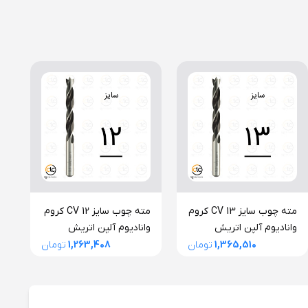
مته چوب سایز 13 CV کروم
مته چوب سایز 12 CV کروم
وانادیوم آلپن اتریش
وانادیوم آلپن اتریش
و
1,365,510
تومان
1,263,408
تومان