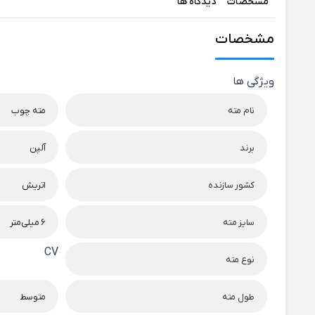
مشخصات
دیدگاه ها
مشخصات
ویژگی ها
نام مته
مته چوب
برند
آلپن
کشور سازنده
اتریش
سایز مته
6 میلی‌متر
CV
نوع مته
طول مته
متوسط