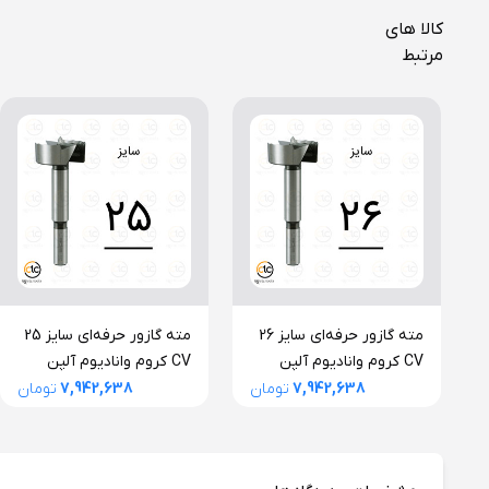
کالا های
مرتبط
مته گازور حرفه‌ای سایز 26
مته گازور حرفه‌ای سایز 25
CV کروم وانادیوم آلپن
CV کروم وانادیوم آلپن
اتریش
اتریش
7,942,638
تومان
7,942,638
تومان