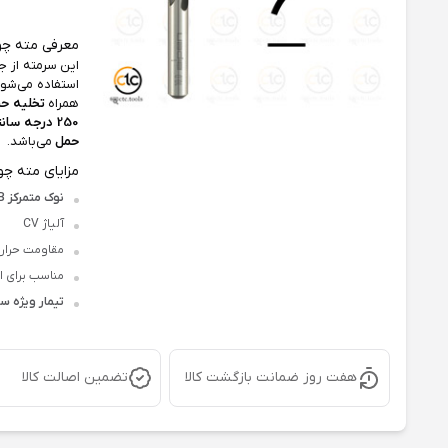
معرفی مته چوب CV آلپن اتریش
این سرمته‌ از 
استفاده می‌شو
همراه
تخلیه حر
250 درجه سانتیگراد
حمل
می‌باشد.
مزایای مته چوب CV آلپن اتریش
نوک متمرکز FORM B
آلیاژ CV
مقاومت حرارت
مناسب برای ا
تیمار ویژه 
هفت روز ضمانت بازگشت کالا
تضمین اصالت کالا