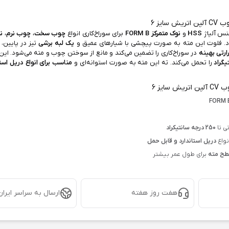
 سایز 6
جنس آلیاژ
HSS
و
نوک متمرکز FORM B
برای سوراخ‌کاری انواع
چوب سخت، چوب نرم، نئوپا
د. فلوت این مته به صورت پیچشی با شیار‌های عمیق و
یک لبه برشی
تیز در پایین، 
ارتی بهینه
در سوراخ‌کاری را تضمین می‌کند و مانع از سوختن چوب و مته می‌شود. این 
را تحمل می‌کند. ته این مته به صورت استوانه‌ای و
مناسب برای انواع دریل استا
 سایز 6
ی تا
250 درجه سانتیکراد
نواع
دریل استاندارد و قابل حمل
سطح مته
برای طول عمر بیشتر
هفت روز هفته
ارسال به سراسر ایران