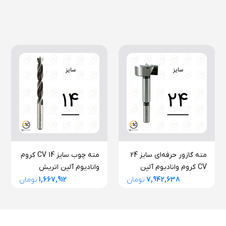
مته گازور حرفه‌ای سایز 24
مته چوب سایز 14 CV کروم
CV کروم وانادیوم آلپن
وانادیوم آلپن اتریش
اتریش
7,942,638
تومان
1,667,912
تومان