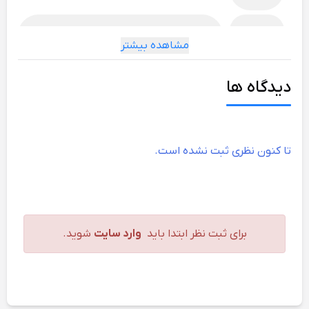
سایر
سر الماسه برش خورده و تیز، فلوت 4 مرحله‌ای، مهر
مشاهده بیشتر
تایید PGM
عملکرد سوراخ کاری
دیدگاه ها
بتن
خوب
سنگ
خوب
تا کنون نظری ثبت نشده است.
طبیعی
آجر تو پر
عالی
آجر حفره
عالی
برای ثبت نظر ابتدا باید
وارد سایت
شوید.
دار
آردواز
عالی