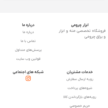
سنگ
عالی
مرمر
سنگ
خوب
گرانیت
ابزار چرومی
درباره ما
فروشگاه تخصصی مته و ابزار
درباره ما
و یراق چرومی
کاشی
عالی
تماس با ما
پرسش‌های متداول
سرامیک
خوب
قوانین وب سایت
چوب
عالی
خدمات مشتریان
شبکه های اجتماعی
آهن
عالی
رویه ارسال سفارش
شیوه‌های پرداخت
پلاستیک
عالی
رویه‌های بازگرداندن کالا
شیشه
خوب
حریم خصوصی