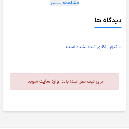
مشاهده بیشتر
آجر توپر. استاندارد DIN ISO 5468، و تاییدیه کیفیت
PGM، زاویه سر مته 130 درجه
دیدگاه ها
عملکرد سوراخ کاری
بتن
خیر
تا کنون نظری ثبت نشده است.
سنگ
خیر
طبیعی
آجر تو پر
عالی
برای ثبت نظر ابتدا باید
وارد سایت
شوید.
آجر حفره
خوب
دار
آردواز
خوب
سنگ
عالی
مرمر