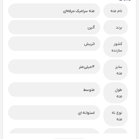
نام مته
مته سرامیک حرفه‌ای
برند
آلپن
کشور
اتریش
سازنده
سایز
4 میلی‌متر
مته
طول
متوسط
مته
نوع ته
استوانه ای
مته
سایر
برای سوراخ‌کاری در انواع کاشی، سرامیک، سنگ‌ مرمر و