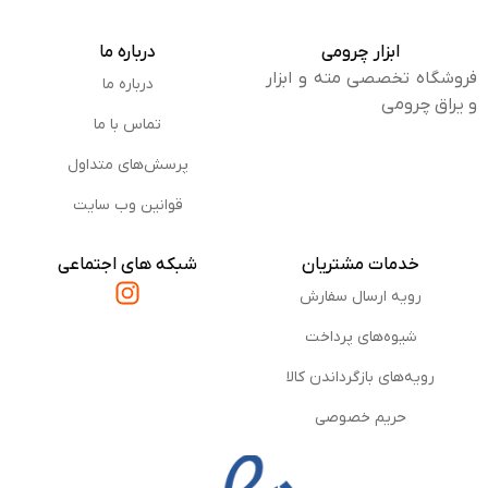
سنگ
خوب
ابزار چرومی
درباره ما
گرانیت
فروشگاه تخصصی مته و ابزار
درباره ما
و یراق چرومی
تماس با ما
کاشی
عالی
پرسش‌های متداول
سرامیک
خوب
قوانین وب سایت
چوب
خیر
خدمات مشتریان
شبکه های اجتماعی
رویه ارسال سفارش
آهن
خیر
شیوه‌های پرداخت
پلاستیک
خوب
رویه‌های بازگرداندن کالا
حریم خصوصی
شیشه
خیر