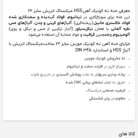
معرفی مته ته کونیک آهن HSS میکستاگ اتریش سایز 22
این مته برای سوراخ‌کاری در
تیتانیوم
،
فولاد آب‌دیده و سخت‌کاری شده
،
فولاد خاکستری مالیبل
(ریخته‌گری)،
آلیاژ‌های کربنی و چدن
،
آلیاژهای‌ مس،
نقره آلمانی
یا همان
نیکل‌سیلور
(آلیاژ ترکیبی از مس و نیکل و روی)،
آلومینیوم
وهمچنین
گرافیت
و مواد مشابه آن استفاده می‌شود.
مزایای مته آهن ته کونیک مورس سایز 22 ساخت میکستاگ اتریش با
آلیاژ HSS و استاندارد DIN 345
ته مخروطی کونیک مورس
سوراخ ‌کاری در
فلزات سخت و تیتانیوم
براده برداری سریع‌تر
به علت
پوشش اکسیدی
در مارپیچ فلوت
دقیق به لطف
لبه‌های برشی CNC شده
کیفیت صنعتی
میکستاگ
مقاوم در برابر شکستگی
کالا های