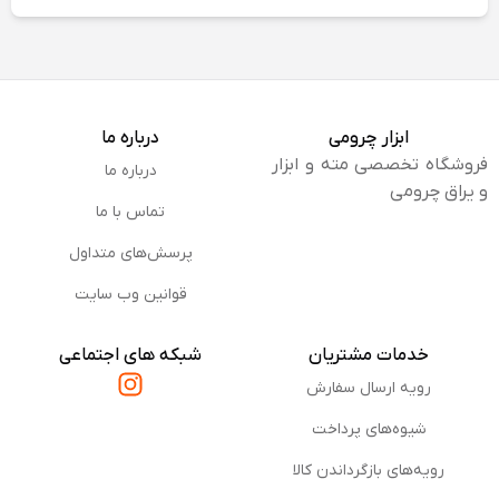
سایر
سوراخ ‌کاری در فلزات سخت و تیتانیوم، براده‌برداری
سریع‌تر به علت پوشش ویژه، لبه‌های برشی CNC
شده، کیفیت صنعتی میکستاگ
عملکرد سوراخ کاری
ابزار چرومی
درباره ما
فروشگاه تخصصی مته و ابزار
درباره ما
تا درجه
41
و یراق چرومی
سختی
تماس با ما
راکول |
Rockwell
پرسش‌های متداول
HRC
قوانین وب سایت
آهن
عالی
خدمات مشتریان
شبکه های اجتماعی
ساده
رویه ارسال سفارش
چدن
عالی
شیوه‌های پرداخت
خاکستری
و چدن
رویه‌های بازگرداندن کالا
مالیبل