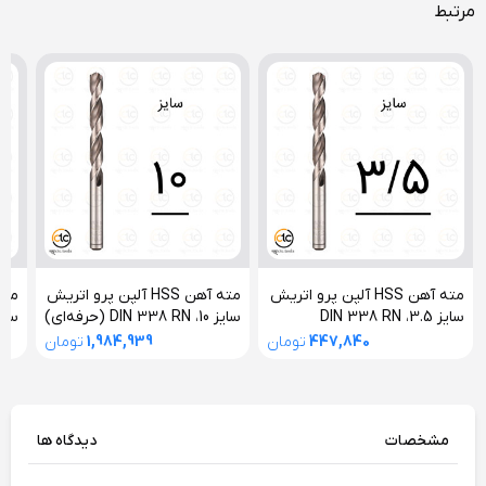
مرتبط
مته آهن HSS آلپن پرو اتریش
مته آهن HSS آلپن پرو اتریش
سایز 3.5، DIN 338 RN
سایز 10، DIN 338 RN (حرفه‌ای)
سایز 8، IN 338 RN
(حرفه‌ای)
447,840
تومان
1,984,939
تومان
مشخصات
دیدگاه ها