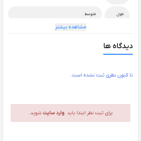
طول
متوسط
مته
مشاهده بیشتر
فرم سر
A
مته
دیدگاه ها
زاویه
118 درجه
سر مته
تا کنون نظری ثبت نشده است.
نوع ته
کونیک مورس
مته
تیپ
RN
برای ثبت نظر ابتدا باید
وارد سایت
شوید.
مته
پوشش
اکسیدی
ویژه