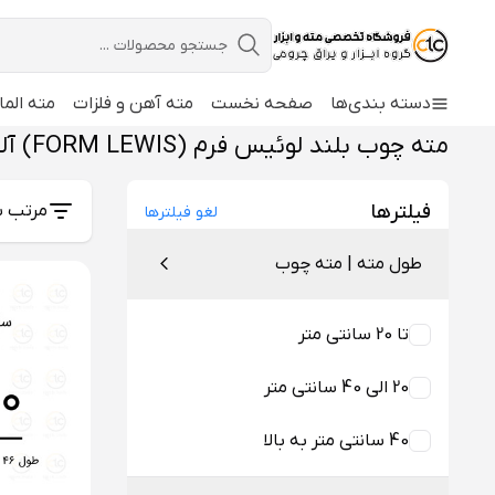
دسته بندی‌ها
صفحه نخست
مته آهن و فلزات
مته الما
مته چوب بلند لوئیس فرم (FORM LEWIS) آلیاژ CV
فیلترها
مرتب س
لغو فیلترها
طول مته | مته چوب
تا 20 سانتی متر
20 الی 40 سانتی متر
40 سانتی متر به بالا